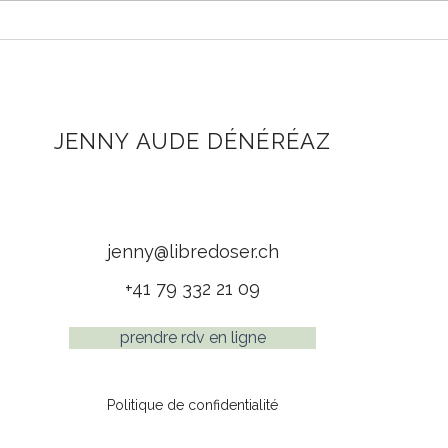
La f
Les soins vibratoires après
un trauma
JENNY AUDE DÉNÉRÉAZ
Ayurveda thérapie
Transitions de vie et deuils
jenny@libredoser.ch
+41 79 332 21 09
prendre rdv en ligne
Politique de confidentialité