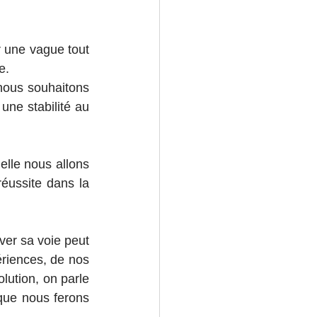
ur une vague tout 
e. 
 nous souhaitons 
une stabilité au 
lle nous allons 
éussite dans la 
er sa voie peut 
ériences, de nos 
ution, on parle 
que nous ferons 