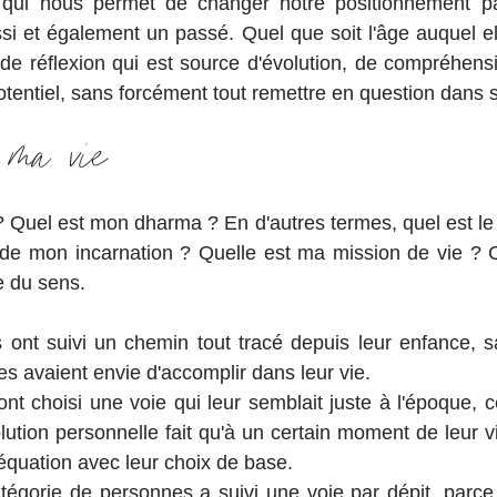
 qui nous permet de changer notre positionnement pa
si et également un passé. Quel que soit l'âge auquel ell
e réflexion qui est source d'évolution, de compréhensi
tentiel, sans forcément tout remettre en question dans s
 ma vie
? Quel est mon dharma ? En d'autres termes, quel est le 
 de mon incarnation ? Quelle est ma mission de vie ? C'
 du sens. 
 ont suivi un chemin tout tracé depuis leur enfance, s
es avaient envie d'accomplir dans leur vie.
nt choisi une voie qui leur semblait juste à l'époque, ce
lution personnelle fait qu'à un certain moment de leur vi
déquation avec leur choix de base.
tégorie de personnes a suivi une voie par dépit, parce q