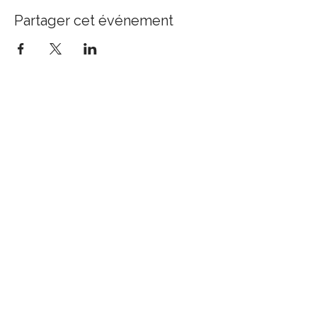
Partager cet événement
JENNY AUDE DÉNÉRÉAZ
Ayurveda thérapie
Transitions de vie et deuils
jenny@libredoser.ch
+41 79 332 21 09
prendre rdv en ligne
Politique de confidentialité