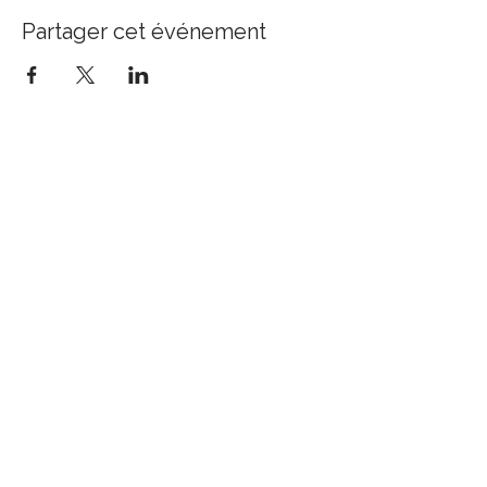
Partager cet événement
JENNY AUDE DÉNÉRÉAZ
Ayurveda thérapie
Transitions de vie et deuils
jenny@libredoser.ch
+41 79 332 21 09
prendre rdv en ligne
Politique de confidentialité