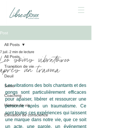
Post
All Posts
7 juil.
2 min de lecture
Les soins vibratoires
All Posts
après un trauma
Transition de vie
Deuil
Les vibrations des bols chantants et des 
Soins
gongs sont particulièrement efficaces 
Coaching
pour apaiser, libérer et ressourcer une 
Histoire de vie
personne après un traumatisme. Ce 
sont toutes ces expériences qui laissent 
Elévation de conscience
une marque dans notre vie, que ce soit 
un acte, une parole, un événement 