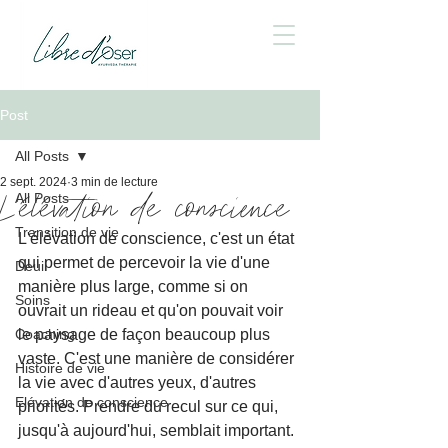
Post
All Posts
2 sept. 2024
3 min de lecture
L'élévation de conscience
All Posts
Transition de vie
L'élévation de conscience, c'est un état 
qui permet de percevoir la vie d'une 
Deuil
manière plus large, comme si on 
Soins
ouvrait un rideau et qu'on pouvait voir 
Coaching
le paysage de façon beaucoup plus 
vaste. C'est une manière de considérer 
Histoire de vie
la vie avec d'autres yeux, d'autres 
Elévation de conscience
priorités. Prendre du recul sur ce qui, 
jusqu'à aujourd'hui, semblait important.